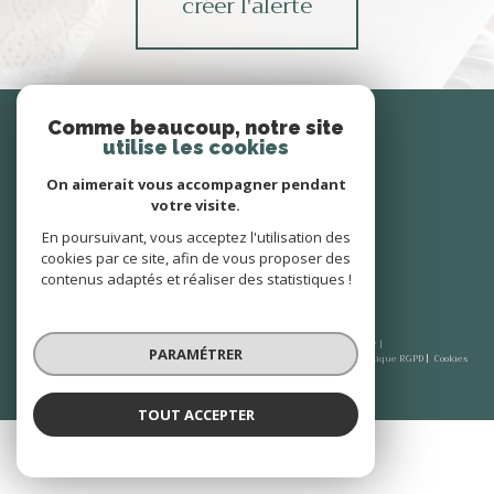
créer l'alerte
Se
connecter
Comme beaucoup, notre site
utilise les cookies
espace propriétaire
On aimerait vous accompagner pendant
votre visite.
Nous
En poursuivant, vous acceptez l'utilisation des
suivre
cookies par ce site, afin de vous proposer des
contenus adaptés et réaliser des statistiques !
© 2026 | Tous droits réservés | Traduction powered by Google |
PARAMÉTRER
Plan du site
Mentions légales
Admin
Nos honoraires
Partenaires
Politique RGPD
Cookies
TOUT ACCEPTER