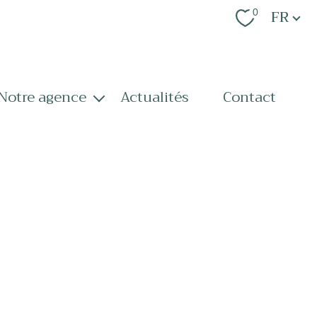
Langue
FR
0
notre agence
actualités
contact
notre équipe
nos services
recrutement