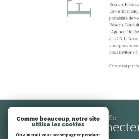
Réseau. Elles s
loi « informatiqu
o
portabilité de 
Réseau. Consult
l'Agence / le Ré
à la CNIL. Nous 
o
vous pouvez vous
vous invitons à 
r
Ce site est prot
d
Se
o
Comme beaucoup, notre site
connecte
utilise les cookies
On aimerait vous accompagner pendant