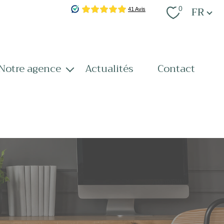
Langue
FR
0
notre agence
actualités
contact
notre équipe
nos services
recrutement