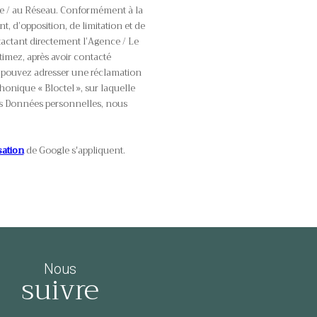
ce / au Réseau. Conformément à la
nt, d’opposition, de limitation et de
actant directement l’Agence / Le
timez, après avoir contacté
us pouvez adresser une réclamation
onique « Bloctel », sur laquelle
des Données personnelles, nous
sation
de Google s'appliquent.
Nous
suivre