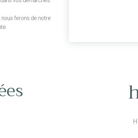
 dans vos démarches.
et nous ferons de notre
te.
h
ées
H