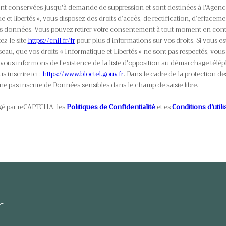
ont conservées jusqu'à demande de suppression et sont destinées à l'Agen
e et libertés », vous disposez des droits d’accès, de rectification, d’effaceme
vos données. Vous pouvez retirer votre consentement à tout moment en cont
ez le site
https://cnil.fr/fr
pour plus d’informations sur vos droits. Si vous es
seau, que vos droits « Informatique et Libertés » ne sont pas respectés, vo
vous informons de l’existence de la liste d'opposition au démarchage téléph
 inscrire ici :
https://www.bloctel.gouv.fr
. Dans le cadre de la protection 
ne pas inscrire de Données sensibles dans le champ de saisie libre.
égé par reCAPTCHA, les
Politiques de Confidentialité
et es
Conditions d'utili
r