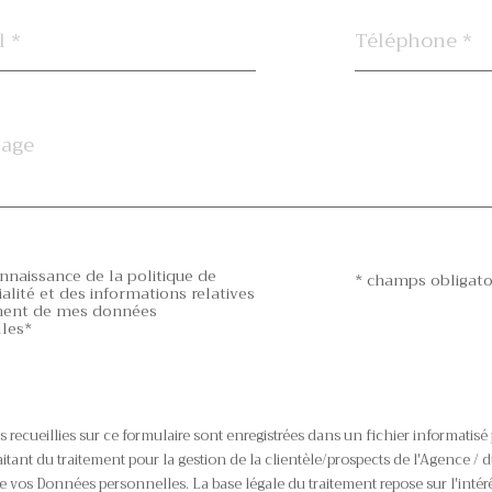
Téléphone
*
tion
connaissance de la politique de
* champs obligato
alité et des informations relatives
ment de mes données
les*
 recueillies sur ce formulaire sont enregistrées dans un fichier informatis
tant du traitement pour la gestion de la clientèle/prospects de l'Agence / 
 vos Données personnelles. La base légale du traitement repose sur l'intérê