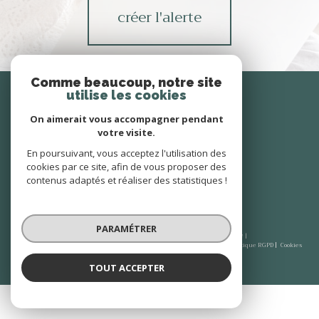
créer l'alerte
Comme beaucoup, notre site
Se
connecter
utilise les cookies
On aimerait vous accompagner pendant
espace propriétaire
votre visite.
En poursuivant, vous acceptez l'utilisation des
Nous
cookies par ce site, afin de vous proposer des
suivre
contenus adaptés et réaliser des statistiques !
PARAMÉTRER
© 2026 | Tous droits réservés | Traduction powered by Google |
Plan du site
Mentions légales
Admin
Nos honoraires
Partenaires
Politique RGPD
Cookies
TOUT ACCEPTER