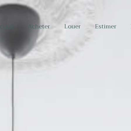
ccueil
acheter
louer
estimer