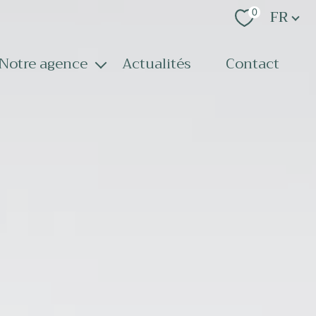
Langue
FR
0
notre agence
actualités
contact
notre équipe
nos services
recrutement