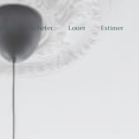
ccueil
acheter
louer
estimer