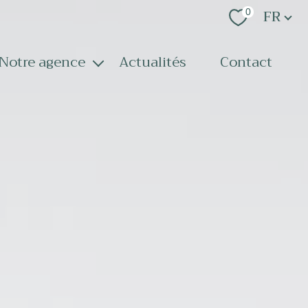
Langue
FR
0
notre agence
actualités
contact
notre équipe
nos services
recrutement