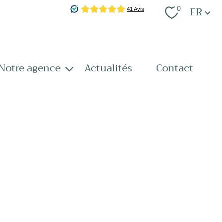
Langue
FR
0
notre agence
actualités
contact
notre équipe
nos services
recrutement