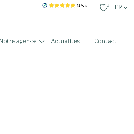
Langue
FR
0
notre agence
actualités
contact
notre équipe
nos services
recrutement