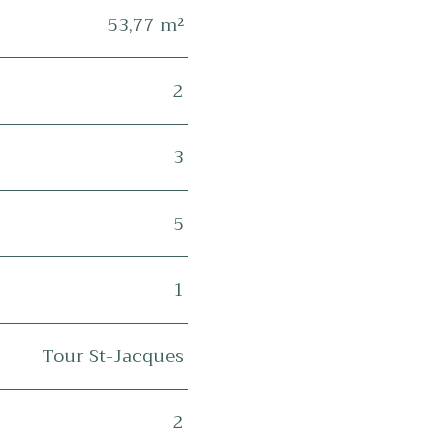
53,77 m²
2
3
5
1
Tour St-Jacques
2