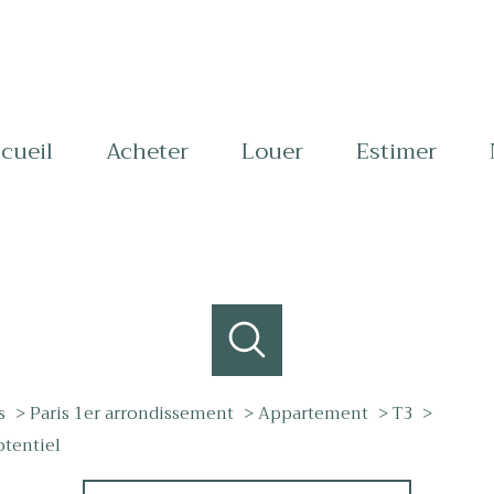
ccueil
acheter
louer
estimer
s
Paris 1er arrondissement
Appartement
T3
otentiel