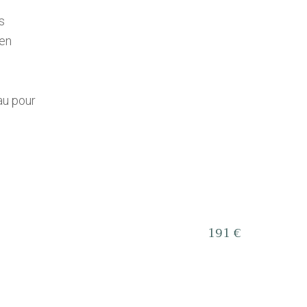
s
ien
au pour
191 €