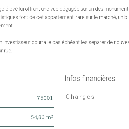
age élevé lui offrant une vue dégagée sur un des monument
stiques font de cet appartement, rare sur le marché, un b
sement.
un investisseur pourra le cas échéant les séparer de nouve
r rue.
Infos financières
75001
Charges
Caractéristiques
Valeurs
54,86 m²