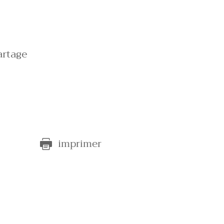
artage
e
imprimer