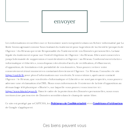
Validation
envoyer
Les informations recueillies sur ce formulaire sont enregistrées dans un fichier informatisé par La
Boite Immo agissant comme Sous-traitant du traitement pour la gestion de la clientèle/prospects de
l'Agence / du Réseau qui reste Responsable du Traitement de vos Données personnelles. La base
légale du traitement repose sur l'intérêt légitime de l'Agence / du Réseau. Elles sont conservées
jusqu'à demande de suppression et sont destinées à l'Agence / au Réseau. Conformément à la loi «
informatique et libertés », vous disposez des droits d’accès, de rectification, d’effacement,
d’opposition, de limitation et de portabilité de vos données. Vous pouvez retirer votre
consentement à tout moment en contactant directement l’Agence / Le Réseau. Consultez le site
https://cnil.fr/fr
pour plus d’informations sur vos droits. Si vous estimez, après avoir contacté
l'Agence / le Réseau, que vos droits « Informatique et Libertés » ne sont pas respectés, vous pouvez
adresser une réclamation à la CNIL. Nous vous informons de l’existence de la liste d'opposition au
démarchage téléphonique « Bloctel », sur laquelle vous pouvez vous inscrire ici :
https://www.bloctel.gouv.fr
. Dans le cadre de la protection des Données personnelles, nous vous
invitons à ne pas inscrire de Données sensibles dans le champ de saisie libre.
Ce site est protégé par reCAPTCHA, les
Politiques de Confidentialité
et es
Conditions d'utilisation
de Google s'appliquent.
Ces biens peuvent vous