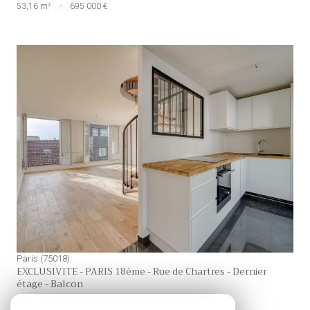
53,16 m²
-
695 000 €
voir le bien
Paris (75018)
EXCLUSIVITE - PARIS 18ème - Rue de Chartres - Dernier
étage - Balcon
112 m²
-
625 000 €