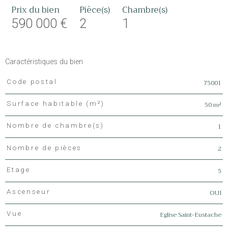
Prix du bien
Pièce(s)
Chambre(s)
590 000 €
2
1
Caractéristiques du bien
75001
Code postal
Caractéristiques
Valeurs
50 m²
Surface habitable (m²)
1
Nombre de chambre(s)
2
Nombre de pièces
5
Etage
OUI
Ascenseur
Eglise Saint-Eustache
Vue