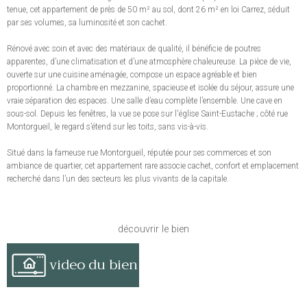
tenue, cet appartement de près de 50 m² au sol, dont 26 m² en loi Carrez, séduit
par ses volumes, sa luminosité et son cachet.
Rénové avec soin et avec des matériaux de qualité, il bénéficie de poutres
apparentes, d’une climatisation et d’une atmosphère chaleureuse. La pièce de vie,
ouverte sur une cuisine aménagée, compose un espace agréable et bien
proportionné. La chambre en mezzanine, spacieuse et isolée du séjour, assure une
vraie séparation des espaces. Une salle d’eau complète l’ensemble. Une cave en
sous-sol. Depuis les fenêtres, la vue se pose sur l'église Saint-Eustache ; côté rue
Montorgueil, le regard s’étend sur les toits, sans vis-à-vis.
Situé dans la fameuse rue Montorgueil, réputée pour ses commerces et son
ambiance de quartier, cet appartement rare associe cachet, confort et emplacement
recherché dans l’un des secteurs les plus vivants de la capitale.
découvrir le bien
video du bien